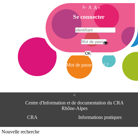
A-
A
A+
A
Se connecter
c
c
u
e
A
i
d
l
r
Mot de passe oublié ?
e
s
s
e
<
C
e
Centre d'Information et de documentation du CRA
n
Rhône-Alpes
t
CRA
Informations pratiques
r
e
d
Adresse
Nouvelle recherche
'
Centre d'information et de documentat