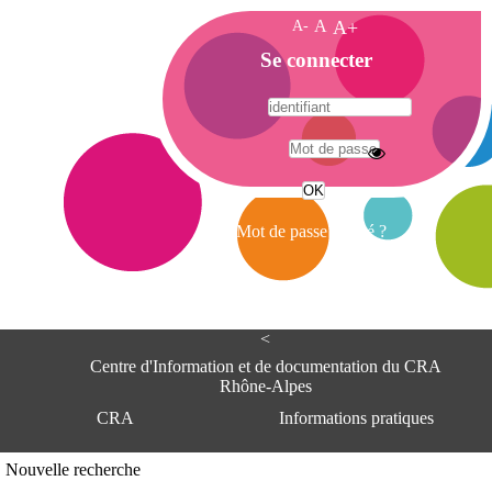
A-
A
A+
A
Se connecter
c
c
u
e
A
i
d
l
r
Mot de passe oublié ?
e
s
s
e
<
C
e
Centre d'Information et de documentation du CRA
n
Rhône-Alpes
t
CRA
Informations pratiques
r
e
d
Adresse
Nouvelle recherche
'
Centre d'information et de documentat