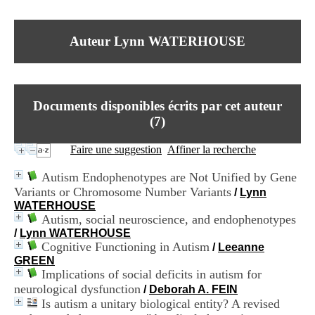
I
du CRA Rhône-Alpes
n
Centre Hospitalier le Vinatier
f
bât 211
Auteur Lynn WATERHOUSE
o
95, Bd Pinel
r
69678 Bron Cedex
m
Horaires
a
Lundi au Vendredi
t
9h00-12h00 13h30-16h00
Documents disponibles écrits par cet auteur
i
Contact
o
(
7
)
Tél:
+33(0)4 37 91 54 65
n
Fax:
+33(0)4 37 91 54 37
e
Faire une suggestion
Affiner la recherche
Mail
t
d
Autism Endophenotypes are Not Unified by Gene
e
Variants or Chromosome Number Variants
/
Lynn
D
WATERHOUSE
o
Autism, social neuroscience, and endophenotypes
c
u
/
Lynn WATERHOUSE
m
Cognitive Functioning in Autism
/
Leeanne
e
GREEN
n
Implications of social deficits in autism for
t
neurological dysfunction
/
Deborah A. FEIN
a
Is autism a unitary biological entity? A revised
t