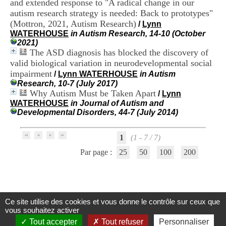
and extended response to "A radical change in our
i
autism research strategy is needed: Back to prototypes"
o
n
(Mottron, 2021, Autism Research)
/
Lynn
d
WATERHOUSE
in Autism Research, 14-10 (October
u
2021)
C
The ASD diagnosis has blocked the discovery of
R
valid biological variation in neurodevelopmental social
A
impairment
/
Lynn WATERHOUSE
in Autism
R
Research, 10-7 (July 2017)
h
Why Autism Must be Taken Apart
/
Lynn
ô
WATERHOUSE
in Journal of Autism and
n
Developmental Disorders, 44-7 (July 2014)
e
-
A
1
(1 - 7 / 7)
l
p
Par page :
25
50
100
200
e
s
C
e
n
Ce site utilise des cookies et vous donne le contrôle sur ceux que
t
Centre d'Information et de Documentation
vous souhaitez activer
r
du CRA Rhône-Alpes
Tout accepter
Tout refuser
Personnaliser
e