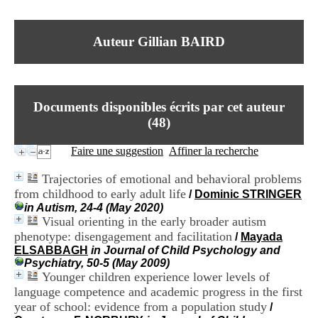
I
du CRA Rhône-Alpes
n
Centre Hospitalier le Vinatier
f
bât 211
Auteur Gillian BAIRD
o
95, Bd Pinel
r
69678 Bron Cedex
m
Horaires
a
Lundi au Vendredi
t
9h00-12h00 13h30-16h00
Documents disponibles écrits par cet auteur
i
Contact
o
(
48
)
Tél:
+33(0)4 37 91 54 65
n
Fax:
+33(0)4 37 91 54 37
e
Faire une suggestion
Affiner la recherche
Mail
t
d
Trajectories of emotional and behavioral problems
e
from childhood to early adult life
/
Dominic STRINGER
D
in Autism, 24-4 (May 2020)
o
Visual orienting in the early broader autism
c
u
phenotype: disengagement and facilitation
/
Mayada
m
ELSABBAGH
in Journal of Child Psychology and
e
Psychiatry, 50-5 (May 2009)
n
Younger children experience lower levels of
t
language competence and academic progress in the first
a
year of school: evidence from a population study
/
t