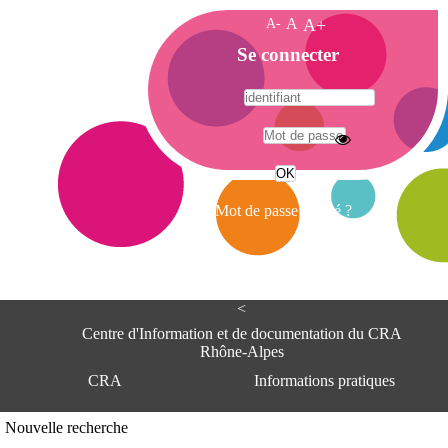
A-
A
A+
A
Se connecter
c
c
u
e
A
i
d
l
r
Mot de passe oublié ?
e
s
s
e
<
C
e
Centre d'Information et de documentation du CRA
n
Rhône-Alpes
t
CRA
Informations pratiques
r
e
d
Adresse
Nouvelle recherche
'
Centre d'information et de documentat