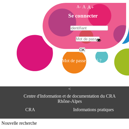
A-
A
A+
A
Se connecter
c
c
u
e
A
i
d
l
r
Mot de passe oublié ?
e
s
s
e
<
C
e
Centre d'Information et de documentation du CRA
n
Rhône-Alpes
t
CRA
Informations pratiques
r
e
d
Adresse
Nouvelle recherche
'
Centre d'information et de documentat