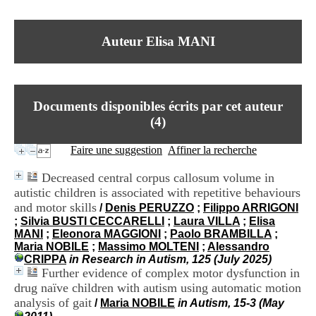
I
du CRA Rhône-Alpes
n
Centre Hospitalier le Vinatier
f
bât 211
Auteur Elisa MANI
o
95, Bd Pinel
r
69678 Bron Cedex
m
Horaires
a
Lundi au Vendredi
t
9h00-12h00 13h30-16h00
Documents disponibles écrits par cet auteur
i
Contact
o
(
4
)
Tél:
+33(0)4 37 91 54 65
n
Fax:
+33(0)4 37 91 54 37
e
Faire une suggestion
Affiner la recherche
Mail
t
d
Decreased central corpus callosum volume in
e
autistic children is associated with repetitive behaviours
D
and motor skills
o
/
Denis PERUZZO
;
Filippo ARRIGONI
c
;
Silvia BUSTI CECCARELLI
;
Laura VILLA
;
Elisa
u
MANI
;
Eleonora MAGGIONI
;
Paolo BRAMBILLA
;
m
Maria NOBILE
;
Massimo MOLTENI
;
Alessandro
e
CRIPPA
in Research in Autism, 125 (July 2025)
n
Further evidence of complex motor dysfunction in
t
drug naïve children with autism using automatic motion
a
analysis of gait
/
Maria NOBILE
in Autism, 15-3 (May
t