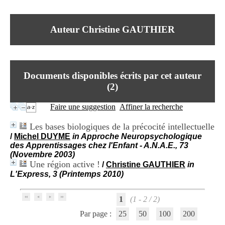
I
du CRA Rhône-Alpes
n
Centre Hospitalier le Vinatier
f
bât 211
Auteur Christine GAUTHIER
o
95, Bd Pinel
r
69678 Bron Cedex
m
Horaires
a
Lundi au Vendredi
t
9h00-12h00 13h30-16h00
Documents disponibles écrits par cet auteur
i
Contact
o
(
2
)
Tél:
+33(0)4 37 91 54 65
n
Fax:
+33(0)4 37 91 54 37
e
Faire une suggestion
Affiner la recherche
Mail
t
d
Les bases biologiques de la précocité intellectuelle
e
/
Michel DUYME
in Approche Neuropsychologique
D
des Apprentissages chez l'Enfant - A.N.A.E., 73
o
(Novembre 2003)
c
Une région active !
/
Christine GAUTHIER
in
u
L'Express, 3 (Printemps 2010)
m
e
n
1
(1 - 2 / 2)
t
a
Par page :
25
50
100
200
t