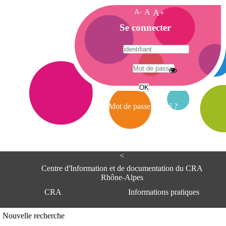
A-
A
A+
A
Se connecter
c
c
u
e
A
i
d
l
r
Mot de passe oublié ?
e
s
s
e
<
C
e
Centre d'Information et de documentation du CRA
n
Rhône-Alpes
t
CRA
Informations pratiques
r
e
d
Adresse
Nouvelle recherche
'
Centre d'information et de documentat