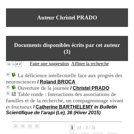
I
du CRA Rhône-Alpes
n
Centre Hospitalier le Vinatier
f
bât 211
Auteur Christel PRADO
o
95, Bd Pinel
r
69678 Bron Cedex
m
Horaires
a
Lundi au Vendredi
t
9h00-12h00 13h30-16h00
Documents disponibles écrits par cet auteur
i
Contact
o
(
3
)
Tél:
+33(0)4 37 91 54 65
n
Fax:
+33(0)4 37 91 54 37
e
Faire une suggestion
Affiner la recherche
Mail
t
d
La déficience intellectuelle face aux progrès des
e
neurosciences
/
Roland BROCA
D
Ouverture de la journée
o
/
Christel PRADO
c
Table ronde : Interactions des associations de
u
familles et de la recherche, un compagnonnage vivant
m
et fructueux
/
Catherine BARTHELEMY
in Bulletin
e
Scientifique de l'arapi (Le), 36 (Hiver 2015)
n
t
a
1
(1 - 3 / 3)
t