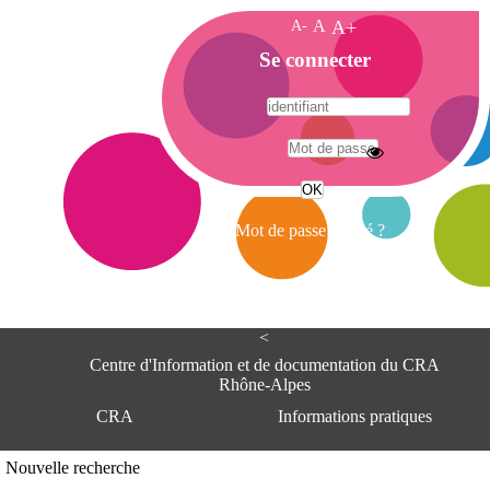
A-
A
A+
A
Se connecter
c
c
u
e
A
i
d
l
r
Mot de passe oublié ?
e
s
s
e
<
C
e
Centre d'Information et de documentation du CRA
n
Rhône-Alpes
t
CRA
Informations pratiques
r
e
d
Adresse
Nouvelle recherche
'
Centre d'information et de documentat