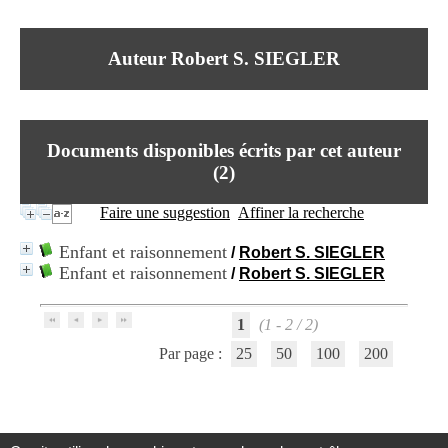
I
du CRA Rhône-Alpes
n
Centre Hospitalier le Vinatier
f
bât 211
Auteur Robert S. SIEGLER
o
95, Bd Pinel
r
69678 Bron Cedex
m
Horaires
a
Lundi au Vendredi
t
9h00-12h00 13h30-16h00
Documents disponibles écrits par cet auteur
i
Contact
o
(
2
)
Tél:
+33(0)4 37 91 54 65
n
Fax:
+33(0)4 37 91 54 37
e
Faire une suggestion
Affiner la recherche
Mail
t
d
Enfant et raisonnement
/
Robert S. SIEGLER
e
Enfant et raisonnement
/
Robert S. SIEGLER
D
o
c
1
(1 - 2 / 2)
u
m
Par page :
25
50
100
200
e
n
t
a
t