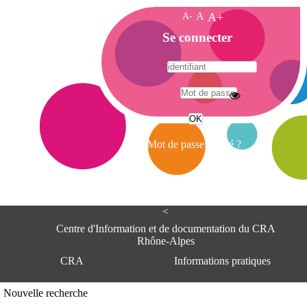
A-
A
A+
A
Se connecter
c
c
u
e
A
i
d
l
r
Mot de passe oublié ?
e
s
s
e
<
C
e
Centre d'Information et de documentation du CRA
n
Rhône-Alpes
t
CRA
Informations pratiques
r
e
d
Adresse
Nouvelle recherche
'
Centre d'information et de documentat