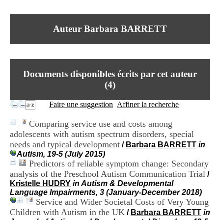
I
du CRA Rhône-Alpes
n
Centre Hospitalier le Vinatier
f
bât 211
Auteur Barbara BARRETT
o
95, Bd Pinel
r
69678 Bron Cedex
m
Horaires
a
Lundi au Vendredi
t
9h00-12h00 13h30-16h00
Documents disponibles écrits par cet auteur
i
Contact
o
(
4
)
Tél:
+33(0)4 37 91 54 65
n
Fax:
+33(0)4 37 91 54 37
e
Faire une suggestion
Affiner la recherche
Mail
t
d
Comparing service use and costs among
e
adolescents with autism spectrum disorders, special
D
needs and typical development
o
/
Barbara BARRETT
in
c
Autism, 19-5 (July 2015)
u
Predictors of reliable symptom change: Secondary
m
analysis of the Preschool Autism Communication Trial
/
e
Kristelle HUDRY
in Autism & Developmental
n
Language Impairments, 3 (January-December 2018)
t
Service and Wider Societal Costs of Very Young
a
Children with Autism in the UK
/
Barbara BARRETT
in
t