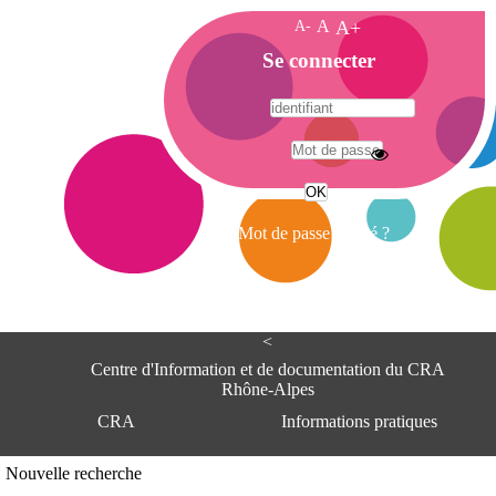
A-
A
A+
A
Se connecter
c
c
u
e
A
i
d
l
r
Mot de passe oublié ?
e
s
s
e
<
C
e
Centre d'Information et de documentation du CRA
n
Rhône-Alpes
t
CRA
Informations pratiques
r
e
d
Adresse
Nouvelle recherche
'
Centre d'information et de documentat