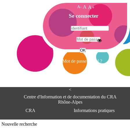
A-
A
A+
A
Se connecter
c
c
u
e
A
i
d
l
r
Mot de passe oublié ?
e
s
s
e
<
C
e
Centre d'Information et de documentation du CRA
n
Rhône-Alpes
t
CRA
Informations pratiques
r
e
d
Adresse
Nouvelle recherche
'
Centre d'information et de documentat