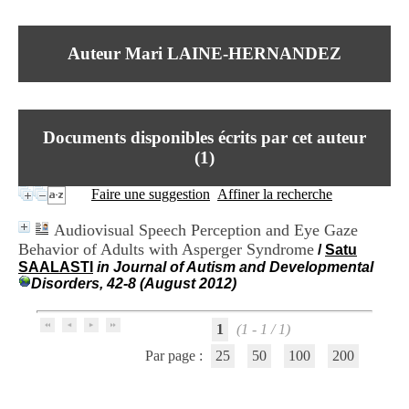
I
du CRA Rhône-Alpes
n
Centre Hospitalier le Vinatier
f
bât 211
Auteur Mari LAINE-HERNANDEZ
o
95, Bd Pinel
r
69678 Bron Cedex
m
Horaires
a
Lundi au Vendredi
t
9h00-12h00 13h30-16h00
Documents disponibles écrits par cet auteur
i
Contact
o
(
1
)
Tél:
+33(0)4 37 91 54 65
n
Fax:
+33(0)4 37 91 54 37
e
Faire une suggestion
Affiner la recherche
Mail
t
d
Audiovisual Speech Perception and Eye Gaze
e
Behavior of Adults with Asperger Syndrome
/
Satu
D
SAALASTI
in Journal of Autism and Developmental
o
Disorders, 42-8 (August 2012)
c
u
m
1
(1 - 1 / 1)
e
n
Par page :
25
50
100
200
t
a
t