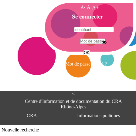
A-
A
A+
A
Se connecter
c
c
u
e
A
i
d
l
r
Mot de passe oublié ?
e
s
s
e
<
C
e
Centre d'Information et de documentation du CRA
n
Rhône-Alpes
t
CRA
Informations pratiques
r
e
d
Adresse
Nouvelle recherche
'
Centre d'information et de documentat