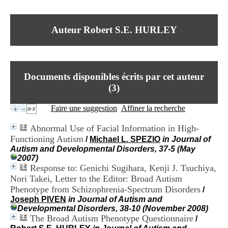
I
du CRA Rhône-Alpes
n
Centre Hospitalier le Vinatier
f
bât 211
Auteur Robert S.E. HURLEY
o
95, Bd Pinel
r
69678 Bron Cedex
m
Horaires
a
Lundi au Vendredi
t
9h00-12h00 13h30-16h00
Documents disponibles écrits par cet auteur
i
Contact
o
(
3
)
Tél:
+33(0)4 37 91 54 65
n
Fax:
+33(0)4 37 91 54 37
e
Faire une suggestion
Affiner la recherche
Mail
t
d
Abnormal Use of Facial Information in High-
e
Functioning Autism
/
Michael L. SPEZIO
in Journal of
D
Autism and Developmental Disorders, 37-5 (May
o
2007)
c
Response to: Genichi Sugihara, Kenji J. Tsuchiya,
u
m
Nori Takei, Letter to the Editor: Broad Autism
e
Phenotype from Schizophrenia-Spectrum Disorders
/
n
Joseph PIVEN
in Journal of Autism and
t
Developmental Disorders, 38-10 (November 2008)
a
The Broad Autism Phenotype Questionnaire
/
t