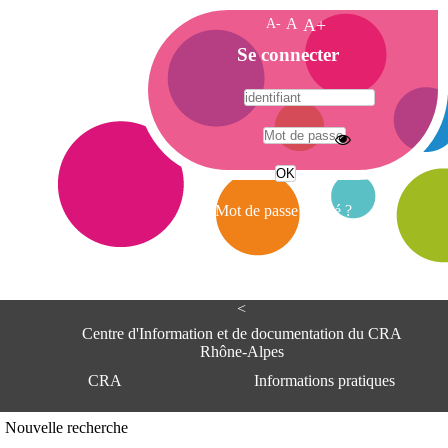
A-
A
A+
A
Se connecter
c
c
u
e
A
i
d
l
r
Mot de passe oublié ?
e
s
s
e
<
C
e
Centre d'Information et de documentation du CRA
n
Rhône-Alpes
t
CRA
Informations pratiques
r
e
d
Adresse
Nouvelle recherche
'
Centre d'information et de documentat