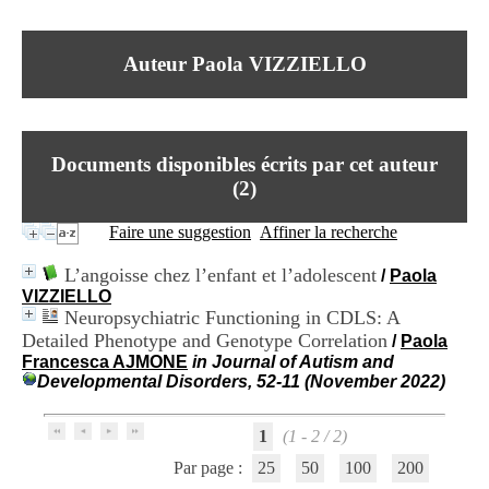
I
du CRA Rhône-Alpes
n
Centre Hospitalier le Vinatier
f
bât 211
Auteur Paola VIZZIELLO
o
95, Bd Pinel
r
69678 Bron Cedex
m
Horaires
a
Lundi au Vendredi
t
9h00-12h00 13h30-16h00
Documents disponibles écrits par cet auteur
i
Contact
o
(
2
)
Tél:
+33(0)4 37 91 54 65
n
Fax:
+33(0)4 37 91 54 37
e
Faire une suggestion
Affiner la recherche
Mail
t
d
L’angoisse chez l’enfant et l’adolescent
/
Paola
e
VIZZIELLO
D
Neuropsychiatric Functioning in CDLS: A
o
Detailed Phenotype and Genotype Correlation
c
/
Paola
u
Francesca AJMONE
in Journal of Autism and
m
Developmental Disorders, 52-11 (November 2022)
e
n
1
(1 - 2 / 2)
t
a
Par page :
25
50
100
200
t