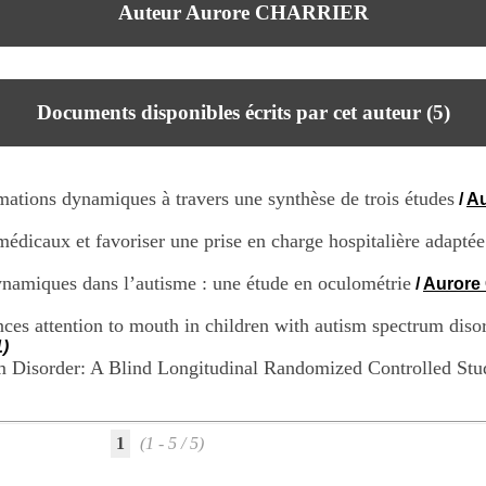
Auteur Aurore CHARRIER
Documents disponibles écrits par cet auteur (
5
)
formations dynamiques à travers une synthèse de trois études
/
A
 médicaux et favoriser une prise en charge hospitalière adapt
ynamiques dans l’autisme : une étude en oculométrie
/
Aurore
es attention to mouth in children with autism spectrum diso
)
m Disorder: A Blind Longitudinal Randomized Controlled Stu
1
(1 - 5 / 5)