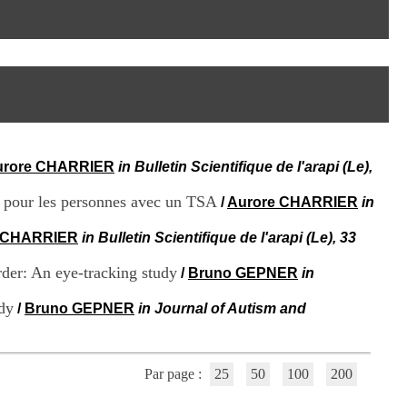
I
95, Bd Pinel
n
69678 Bron Cedex
f
Horaires
o
Lundi au Vendredi
r
9h00-12h00 13h30-16h00
m
Contact
a
Tél:
+33(0)4 37 91 54 65
t
Fax:
+33(0)4 37 91 54 37
i
Mail
o
urore CHARRIER
in Bulletin Scientifique de l'arapi (Le),
n
e
ée pour les personnes avec un TSA
t
/
Aurore CHARRIER
in
d
e
 CHARRIER
in Bulletin Scientifique de l'arapi (Le), 33
D
o
rder: An eye-tracking study
/
Bruno GEPNER
in
c
u
dy
/
Bruno GEPNER
in Journal of Autism and
m
e
n
t
Par page :
25
50
100
200
a
t