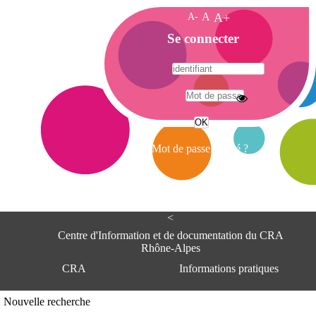
A-
A
A+
A
Se connecter
c
c
u
e
A
i
d
l
r
Mot de passe oublié ?
e
s
s
e
<
C
e
Centre d'Information et de documentation du CRA
n
Rhône-Alpes
t
CRA
Informations pratiques
r
e
d
Adresse
Nouvelle recherche
'
Centre d'information et de documentat