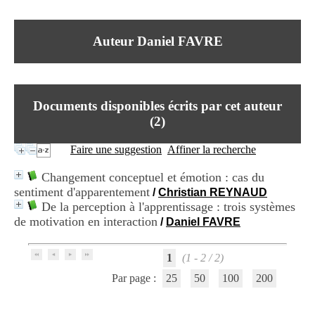
I
du CRA Rhône-Alpes
n
Centre Hospitalier le Vinatier
f
bât 211
Auteur Daniel FAVRE
o
95, Bd Pinel
r
69678 Bron Cedex
m
Horaires
a
Lundi au Vendredi
t
9h00-12h00 13h30-16h00
Documents disponibles écrits par cet auteur
i
Contact
o
(
2
)
Tél:
+33(0)4 37 91 54 65
n
Fax:
+33(0)4 37 91 54 37
e
Faire une suggestion
Affiner la recherche
Mail
t
d
Changement conceptuel et émotion : cas du
e
sentiment d'apparentement
/
Christian REYNAUD
D
De la perception à l'apprentissage : trois systèmes
o
c
de motivation en interaction
/
Daniel FAVRE
u
m
e
1
(1 - 2 / 2)
n
Par page :
25
50
100
200
t
a
t