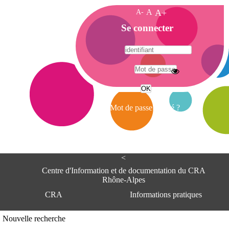
A-
A
A+
A
Se connecter
c
c
u
e
A
i
d
l
r
Mot de passe oublié ?
e
s
s
e
<
C
e
Centre d'Information et de documentation du CRA
n
Rhône-Alpes
t
CRA
Informations pratiques
r
e
d
Adresse
Nouvelle recherche
'
Centre d'information et de documentat