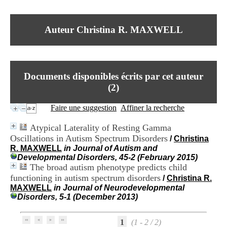
I
du CRA Rhône-Alpes
n
Centre Hospitalier le Vinatier
f
bât 211
Auteur Christina R. MAXWELL
o
95, Bd Pinel
r
69678 Bron Cedex
m
Horaires
a
Lundi au Vendredi
t
9h00-12h00 13h30-16h00
Documents disponibles écrits par cet auteur
i
Contact
o
(
2
)
Tél:
+33(0)4 37 91 54 65
n
Fax:
+33(0)4 37 91 54 37
e
Faire une suggestion
Affiner la recherche
Mail
t
d
Atypical Laterality of Resting Gamma
e
Oscillations in Autism Spectrum Disorders
/
Christina
D
R. MAXWELL
in Journal of Autism and
o
Developmental Disorders, 45-2 (February 2015)
c
The broad autism phenotype predicts child
u
m
functioning in autism spectrum disorders
/
Christina R.
e
MAXWELL
in Journal of Neurodevelopmental
n
Disorders, 5-1 (December 2013)
t
a
t
1
(1 - 2 / 2)