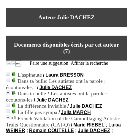
I
du CRA Rhône-Alpes
n
Centre Hospitalier le Vinatier
f
bât 211
Auteur Julie DACHEZ
o
95, Bd Pinel
r
69678 Bron Cedex
m
Horaires
a
Lundi au Vendredi
t
9h00-12h00 13h30-16h00
Documents disponibles écrits par cet auteur
i
Contact
o
(
7
)
Tél:
+33(0)4 37 91 54 65
n
Fax:
+33(0)4 37 91 54 37
e
Faire une suggestion
Affiner la recherche
Mail
t
d
L'aspinaute
/
Laura BRESSON
e
Dans ta bulle: Les autistes ont la parole :
D
écoutons-les !
o
/
Julie DACHEZ
c
Dans ta bulle ! Les autistes ont la parole :
u
écoutons-les
/
Julie DACHEZ
m
La différence invisible
/
Julie DACHEZ
e
La fille pas sympa
/
Julia MARCH
n
French Validation of the Camouflaging Autistic
t
Traits Questionnaire (CAT-Q)
a
/
Marie RIEBEL
;
Luisa
t
WEINER
;
Romain COUTELLE
;
Julie DACHEZ
;