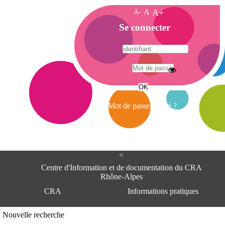
A-
A
A+
A
Se connecter
c
c
u
e
A
i
d
l
r
Mot de passe oublié ?
e
s
s
e
<
C
e
Centre d'Information et de documentation du CRA
n
Rhône-Alpes
t
CRA
Informations pratiques
r
e
d
Adresse
Nouvelle recherche
'
Centre d'information et de documentat