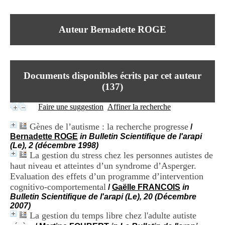
I
du CRA Rhône-Alpes
n
Centre Hospitalier le Vinatier
f
bât 211
Auteur Bernadette ROGE
o
95, Bd Pinel
r
69678 Bron Cedex
m
Horaires
a
Lundi au Vendredi
t
9h00-12h00 13h30-16h00
Documents disponibles écrits par cet auteur
i
Contact
o
(
137
)
Tél:
+33(0)4 37 91 54 65
n
Fax:
+33(0)4 37 91 54 37
e
Faire une suggestion
Affiner la recherche
Mail
t
d
Gènes de l’autisme : la recherche progresse
/
e
Bernadette ROGE
in Bulletin Scientifique de l'arapi
D
(Le), 2 (décembre 1998)
o
La gestion du stress chez les personnes autistes de
c
haut niveau et atteintes d’un syndrome d’Asperger.
u
m
Evaluation des effets d’un programme d’intervention
e
cognitivo-comportemental
/
Gaëlle FRANCOIS
in
n
Bulletin Scientifique de l'arapi (Le), 20 (Décembre
t
2007)
a
La gestion du temps libre chez l'adulte autiste
t