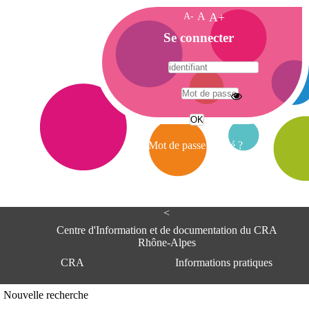
A-
A
A+
A
Se connecter
c
c
u
e
A
i
d
l
r
Mot de passe oublié ?
e
s
s
e
<
C
e
Centre d'Information et de documentation du CRA
n
Rhône-Alpes
t
CRA
Informations pratiques
r
e
d
Adresse
Nouvelle recherche
'
Centre d'information et de documentat