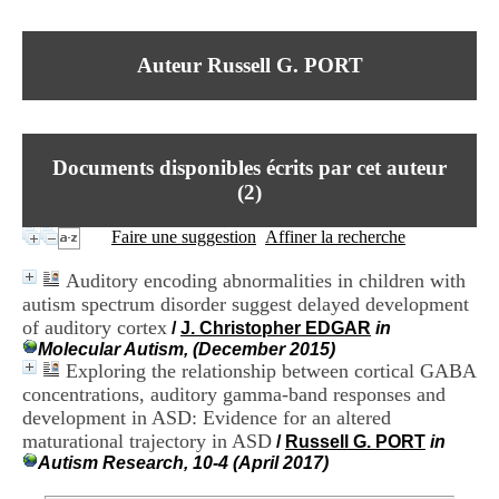
I
du CRA Rhône-Alpes
n
Centre Hospitalier le Vinatier
f
bât 211
Auteur Russell G. PORT
o
95, Bd Pinel
r
69678 Bron Cedex
m
Horaires
a
Lundi au Vendredi
t
9h00-12h00 13h30-16h00
Documents disponibles écrits par cet auteur
i
Contact
o
(
2
)
Tél:
+33(0)4 37 91 54 65
n
Fax:
+33(0)4 37 91 54 37
e
Faire une suggestion
Affiner la recherche
Mail
t
d
Auditory encoding abnormalities in children with
e
autism spectrum disorder suggest delayed development
D
of auditory cortex
o
/
J. Christopher EDGAR
in
c
Molecular Autism, (December 2015)
u
Exploring the relationship between cortical GABA
m
concentrations, auditory gamma-band responses and
e
development in ASD: Evidence for an altered
n
maturational trajectory in ASD
/
Russell G. PORT
in
t
Autism Research, 10-4 (April 2017)
a
t