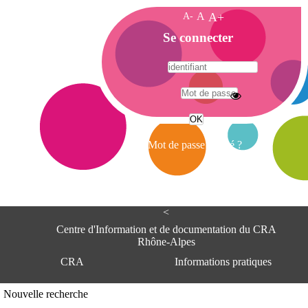
A-
A
A+
A
Se connecter
c
c
u
e
A
i
d
l
r
Mot de passe oublié ?
e
s
s
e
<
C
e
Centre d'Information et de documentation du CRA
n
Rhône-Alpes
t
CRA
Informations pratiques
r
e
d
Adresse
Nouvelle recherche
'
Centre d'information et de documentat