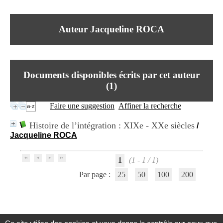
I
du CRA Rhône-Alpes
n
Centre Hospitalier le Vinatier
f
bât 211
Auteur Jacqueline ROCA
o
95, Bd Pinel
r
69678 Bron Cedex
m
Horaires
a
Lundi au Vendredi
t
9h00-12h00 13h30-16h00
Documents disponibles écrits par cet auteur
i
Contact
o
(
1
)
Tél:
+33(0)4 37 91 54 65
n
Fax:
+33(0)4 37 91 54 37
e
Faire une suggestion
Affiner la recherche
Mail
t
d
Histoire de l’intégration : XIXe - XXe siècles
/
e
Jacqueline ROCA
D
o
c
1
(1 - 1 / 1)
u
m
Par page :
25
50
100
200
e
n
t
a
t