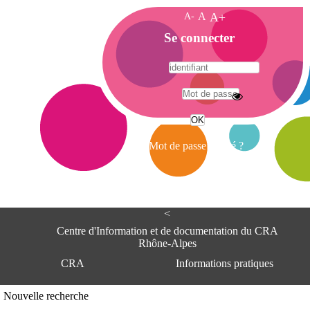
A-
A
A+
A
Se connecter
c
c
u
e
A
i
d
l
r
Mot de passe oublié ?
e
s
s
e
<
C
e
Centre d'Information et de documentation du CRA
n
Rhône-Alpes
t
CRA
Informations pratiques
r
e
d
Adresse
Nouvelle recherche
'
Centre d'information et de documentat