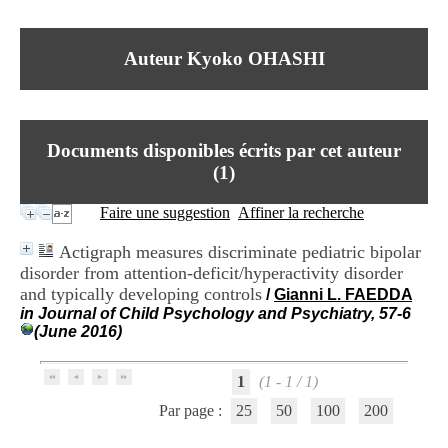
I
du CRA Rhône-Alpes
n
Centre Hospitalier le Vinatier
f
bât 211
Auteur Kyoko OHASHI
o
95, Bd Pinel
r
69678 Bron Cedex
m
Horaires
a
Lundi au Vendredi
t
9h00-12h00 13h30-16h00
Documents disponibles écrits par cet auteur
i
Contact
o
(
1
)
Tél:
+33(0)4 37 91 54 65
n
Fax:
+33(0)4 37 91 54 37
e
Faire une suggestion
Affiner la recherche
Mail
t
d
Actigraph measures discriminate pediatric bipolar
e
disorder from attention-deficit/hyperactivity disorder
D
and typically developing controls
o
/
Gianni L. FAEDDA
c
in Journal of Child Psychology and Psychiatry, 57-6
u
(June 2016)
m
e
1
(1 - 1 / 1)
n
t
Par page :
25
50
100
200
a
t