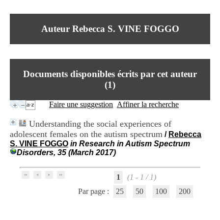
I
du CRA Rhône-Alpes
n
Centre Hospitalier le Vinatier
f
bât 211
Auteur Rebecca S. VINE FOGGO
o
95, Bd Pinel
r
69678 Bron Cedex
m
Horaires
a
Lundi au Vendredi
t
9h00-12h00 13h30-16h00
Documents disponibles écrits par cet auteur
i
Contact
o
(
1
)
Tél:
+33(0)4 37 91 54 65
n
Fax:
+33(0)4 37 91 54 37
e
Faire une suggestion
Affiner la recherche
Mail
t
d
Understanding the social experiences of
e
adolescent females on the autism spectrum
/
Rebecca
D
S. VINE FOGGO
in Research in Autism Spectrum
o
Disorders, 35 (March 2017)
c
u
m
1
(1 - 1 / 1)
e
n
Par page :
25
50
100
200
t
a
t