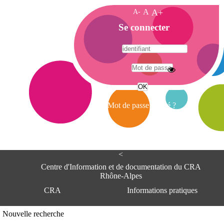
A-
A
A+
A
Se connecter
c
c
u
e
A
i
d
l
r
Mot de passe oublié ?
e
s
s
e
<
C
e
Centre d'Information et de documentation du CRA
n
Rhône-Alpes
t
CRA
Informations pratiques
r
e
d
Adresse
Nouvelle recherche
'
Centre d'information et de documentat