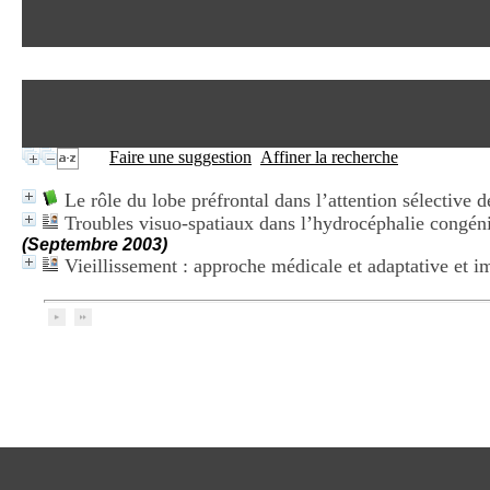
Faire une suggestion
Affiner la recherche
Le rôle du lobe préfrontal dans l’attention sélective 
Troubles visuo-spatiaux dans l’hydrocéphalie congéni
(Septembre 2003)
Vieillissement : approche médicale et adaptative et i