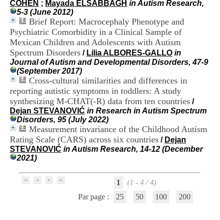
COHEN
;
Mayada ELSABBAGH
in Autism Research,
i
5-3 (June 2012)
o
Brief Report: Macrocephaly Phenotype and
n
d
Psychiatric Comorbidity in a Clinical Sample of
u
Mexican Children and Adolescents with Autism
C
Spectrum Disorders
/
Lilia ALBORES-GALLO
in
R
Journal of Autism and Developmental Disorders, 47-9
A
(September 2017)
R
Cross-cultural similarities and differences in
h
reporting autistic symptoms in toddlers: A study
ô
synthesizing M-CHAT(-R) data from ten countries
n
/
e
Dejan STEVANOVIĆ
in Research in Autism Spectrum
-
Disorders, 95 (July 2022)
A
Measurement invariance of the Childhood Autism
l
Rating Scale (CARS) across six countries
/
Dejan
p
STEVANOVIĆ
in Autism Research, 14-12 (December
e
2021)
s
C
e
1
(1 - 4 / 4)
n
Par page :
25
50
100
200
t
r
e