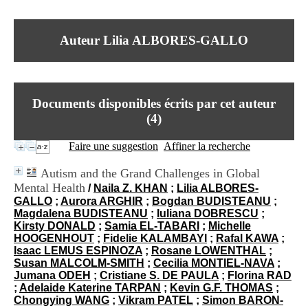
I
du CRA Rhône-Alpes
n
Centre Hospitalier le Vinatier
f
bât 211
Auteur Lilia ALBORES-GALLO
o
95, Bd Pinel
r
69678 Bron Cedex
m
Horaires
a
Lundi au Vendredi
t
9h00-12h00 13h30-16h00
Documents disponibles écrits par cet auteur
i
Contact
o
(
4
)
Tél:
+33(0)4 37 91 54 65
n
Fax:
+33(0)4 37 91 54 37
e
Faire une suggestion
Affiner la recherche
Mail
t
d
Autism and the Grand Challenges in Global
e
Mental Health
/
Naila Z. KHAN
;
Lilia ALBORES-
D
GALLO
;
Aurora ARGHIR
;
Bogdan BUDISTEANU
;
o
Magdalena BUDISTEANU
;
Iuliana DOBRESCU
;
c
Kirsty DONALD
;
Samia EL-TABARI
;
Michelle
u
HOOGENHOUT
;
Fidelie KALAMBAYI
;
Rafal KAWA
;
m
Isaac LEMUS ESPINOZA
;
Rosane LOWENTHAL
;
e
Susan MALCOLM-SMITH
;
Cecilia MONTIEL-NAVA
;
n
Jumana ODEH
;
Cristiane S. DE PAULA
;
Florina RAD
t
;
Adelaide Katerine TARPAN
;
Kevin G.F. THOMAS
;
a
Chongying WANG
;
Vikram PATEL
;
Simon BARON-
t