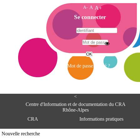
A-
A
A+
A
Se connecter
c
c
u
e
A
i
d
l
r
Mot de passe oublié ?
e
s
s
e
<
C
e
Centre d'Information et de documentation du CRA
n
Rhône-Alpes
t
CRA
Informations pratiques
r
e
d
Adresse
Nouvelle recherche
'
Centre d'information et de documentat