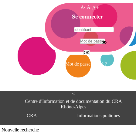
A-
A
A+
A
Se connecter
c
c
u
e
A
i
d
l
r
Mot de passe oublié ?
e
s
s
e
<
C
e
Centre d'Information et de documentation du CRA
n
Rhône-Alpes
t
CRA
Informations pratiques
r
e
d
Adresse
Nouvelle recherche
'
Centre d'information et de documentat