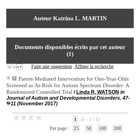
I
du CRA Rhône-Alpes
n
Centre Hospitalier le Vinatier
f
bât 211
Auteur Katrina L. MARTIN
o
95, Bd Pinel
r
69678 Bron Cedex
m
Horaires
a
Lundi au Vendredi
t
9h00-12h00 13h30-16h00
Documents disponibles écrits par cet auteur
i
Contact
o
(
1
)
Tél:
+33(0)4 37 91 54 65
n
Fax:
+33(0)4 37 91 54 37
e
Faire une suggestion
Affiner la recherche
Mail
t
d
Parent-Mediated Intervention for One-Year-Olds
e
Screened as At-Risk for Autism Spectrum Disorder: A
D
Randomized Controlled Trial
o
/
Linda R. WATSON
in
c
Journal of Autism and Developmental Disorders, 47-
u
11 (November 2017)
m
e
1
(1 - 1 / 1)
n
t
Par page :
25
50
100
200
a
t