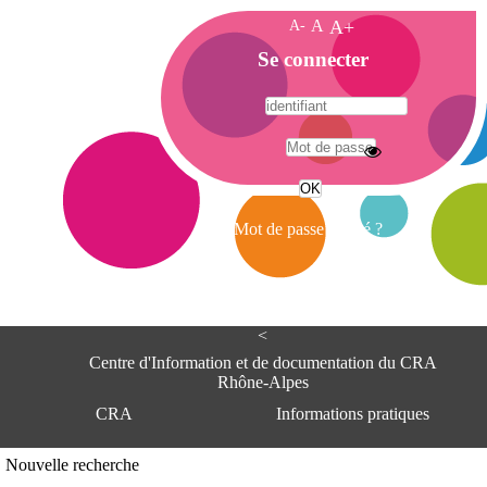
A-
A
A+
A
Se connecter
c
c
u
e
A
i
d
l
r
Mot de passe oublié ?
e
s
s
e
<
C
e
Centre d'Information et de documentation du CRA
n
Rhône-Alpes
t
CRA
Informations pratiques
r
e
d
Adresse
Nouvelle recherche
'
Centre d'information et de documentat