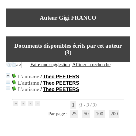
I
du CRA Rhône-Alpes
n
Centre Hospitalier le Vinatier
f
bât 211
Auteur Gigi FRANCO
o
95, Bd Pinel
r
69678 Bron Cedex
m
Horaires
a
Lundi au Vendredi
t
9h00-12h00 13h30-16h00
Documents disponibles écrits par cet auteur
i
Contact
o
(
3
)
Tél:
+33(0)4 37 91 54 65
n
Fax:
+33(0)4 37 91 54 37
e
Faire une suggestion
Affiner la recherche
Mail
t
d
L'autisme
/
Theo PEETERS
e
L'autisme
/
Theo PEETERS
D
L'autisme
o
/
Theo PEETERS
c
u
1
(1 - 3 / 3)
m
e
Par page :
25
50
100
200
n
t
a
t