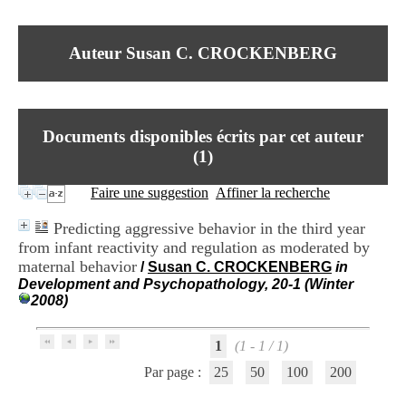
I
du CRA Rhône-Alpes
n
Centre Hospitalier le Vinatier
f
bât 211
Auteur Susan C. CROCKENBERG
o
95, Bd Pinel
r
69678 Bron Cedex
m
Horaires
a
Lundi au Vendredi
t
9h00-12h00 13h30-16h00
Documents disponibles écrits par cet auteur
i
Contact
o
(
1
)
Tél:
+33(0)4 37 91 54 65
n
Fax:
+33(0)4 37 91 54 37
e
Faire une suggestion
Affiner la recherche
Mail
t
d
Predicting aggressive behavior in the third year
e
from infant reactivity and regulation as moderated by
D
maternal behavior
o
/
Susan C. CROCKENBERG
in
c
Development and Psychopathology, 20-1 (Winter
u
2008)
m
e
1
(1 - 1 / 1)
n
t
Par page :
25
50
100
200
a
t