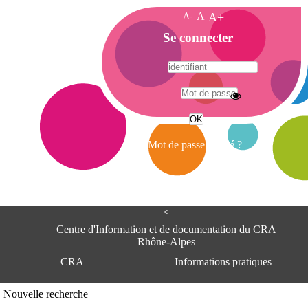
A-
A
A+
A
Se connecter
c
c
u
e
A
i
d
l
r
Mot de passe oublié ?
e
s
s
e
<
C
e
Centre d'Information et de documentation du CRA
n
Rhône-Alpes
t
CRA
Informations pratiques
r
e
d
Adresse
Nouvelle recherche
'
Centre d'information et de documentat