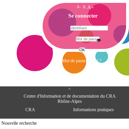
A-
A
A+
A
Se connecter
c
c
u
e
A
i
d
l
r
Mot de passe oublié ?
e
s
s
e
<
C
e
Centre d'Information et de documentation du CRA
n
Rhône-Alpes
t
CRA
Informations pratiques
r
e
d
Adresse
Nouvelle recherche
'
Centre d'information et de documentat