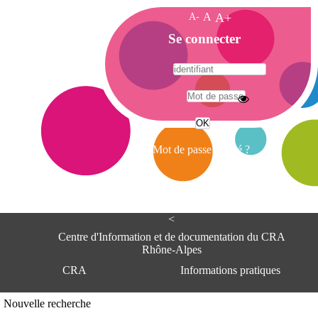
A-
A
A+
A
Se connecter
c
c
u
e
A
i
d
l
r
Mot de passe oublié ?
e
s
s
e
<
C
e
Centre d'Information et de documentation du CRA
n
Rhône-Alpes
t
CRA
Informations pratiques
r
e
d
Adresse
Nouvelle recherche
'
Centre d'information et de documentat