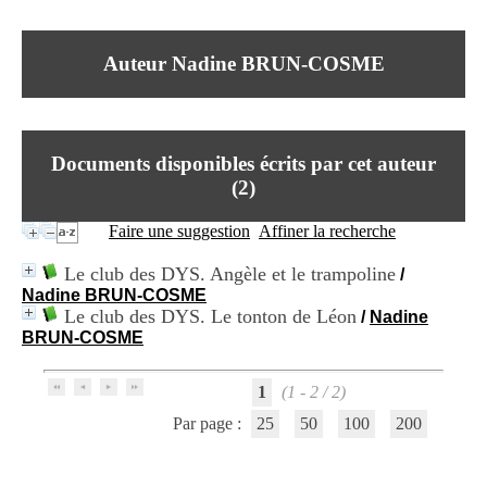
I
du CRA Rhône-Alpes
n
Centre Hospitalier le Vinatier
f
bât 211
Auteur Nadine BRUN-COSME
o
95, Bd Pinel
r
69678 Bron Cedex
m
Horaires
a
Lundi au Vendredi
t
9h00-12h00 13h30-16h00
Documents disponibles écrits par cet auteur
i
Contact
o
(
2
)
Tél:
+33(0)4 37 91 54 65
n
Fax:
+33(0)4 37 91 54 37
e
Faire une suggestion
Affiner la recherche
Mail
t
d
Le club des DYS. Angèle et le trampoline
/
e
Nadine BRUN-COSME
D
Le club des DYS. Le tonton de Léon
/
Nadine
o
BRUN-COSME
c
u
m
1
(1 - 2 / 2)
e
n
Par page :
25
50
100
200
t
a
t