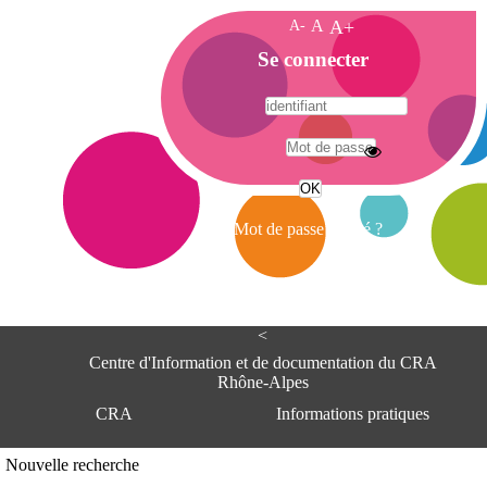
A-
A
A+
A
Se connecter
c
c
u
e
A
i
d
l
r
Mot de passe oublié ?
e
s
s
e
<
C
e
Centre d'Information et de documentation du CRA
n
Rhône-Alpes
t
CRA
Informations pratiques
r
e
d
Adresse
Nouvelle recherche
'
Centre d'information et de documentat