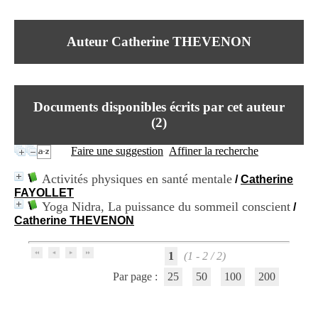
I
du CRA Rhône-Alpes
n
Centre Hospitalier le Vinatier
f
bât 211
Auteur Catherine THEVENON
o
95, Bd Pinel
r
69678 Bron Cedex
m
Horaires
a
Lundi au Vendredi
t
9h00-12h00 13h30-16h00
Documents disponibles écrits par cet auteur
i
Contact
o
(
2
)
Tél:
+33(0)4 37 91 54 65
n
Fax:
+33(0)4 37 91 54 37
e
Faire une suggestion
Affiner la recherche
Mail
t
d
Activités physiques en santé mentale
/
Catherine
e
FAYOLLET
D
Yoga Nidra, La puissance du sommeil conscient
/
o
Catherine THEVENON
c
u
m
1
(1 - 2 / 2)
e
n
Par page :
25
50
100
200
t
a
t