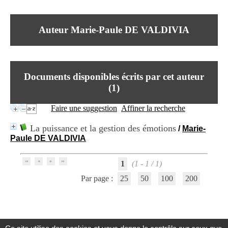
I
du CRA Rhône-Alpes
n
Centre Hospitalier le Vinatier
f
bât 211
Auteur Marie-Paule DE VALDIVIA
o
95, Bd Pinel
r
69678 Bron Cedex
m
Horaires
a
Lundi au Vendredi
t
9h00-12h00 13h30-16h00
Documents disponibles écrits par cet auteur
i
Contact
o
(
1
)
Tél:
+33(0)4 37 91 54 65
n
Fax:
+33(0)4 37 91 54 37
e
Faire une suggestion
Affiner la recherche
Mail
t
d
La puissance et la gestion des émotions
/
Marie-
e
Paule DE VALDIVIA
D
o
c
1
(1 - 1 / 1)
u
m
Par page :
25
50
100
200
e
n
t
a
t