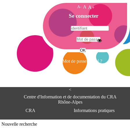
A-
A
A+
A
Se connecter
c
c
u
e
A
i
d
l
r
Mot de passe oublié ?
e
s
s
e
<
C
e
Centre d'Information et de documentation du CRA
n
Rhône-Alpes
t
CRA
Informations pratiques
r
e
d
Adresse
Nouvelle recherche
'
Centre d'information et de documentat