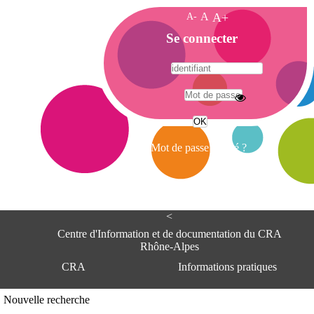
A-
A
A+
A
Se connecter
c
c
u
e
A
i
d
l
r
Mot de passe oublié ?
e
s
s
e
<
C
e
Centre d'Information et de documentation du CRA
n
Rhône-Alpes
t
CRA
Informations pratiques
r
e
d
Adresse
Nouvelle recherche
'
Centre d'information et de documentat