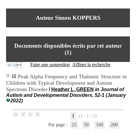
I
du CRA Rhône-Alpes
n
Centre Hospitalier le Vinatier
f
bât 211
Auteur Simon KOPPERS
o
95, Bd Pinel
r
69678 Bron Cedex
m
Horaires
a
Lundi au Vendredi
t
9h00-12h00 13h30-16h00
Documents disponibles écrits par cet auteur
i
Contact
o
(
1
)
Tél:
+33(0)4 37 91 54 65
n
Fax:
+33(0)4 37 91 54 37
e
Faire une suggestion
Affiner la recherche
Mail
t
d
Peak Alpha Frequency and Thalamic Structure in
e
Children with Typical Development and Autism
D
Spectrum Disorder
o
/
Heather L. GREEN
in Journal of
c
Autism and Developmental Disorders, 52-1 (January
u
2022)
m
e
1
(1 - 1 / 1)
n
t
Par page :
25
50
100
200
a
t