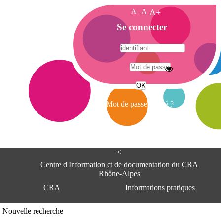
A-
A
A+
A
Se connecter
c
c
u
e
A
i
d
l
r
Mot de passe oublié ?
e
s
s
e
<
C
e
Centre d'Information et de documentation du CRA
n
Rhône-Alpes
t
CRA
Informations pratiques
r
e
d
Adresse
Nouvelle recherche
'
Centre d'information et de documentat