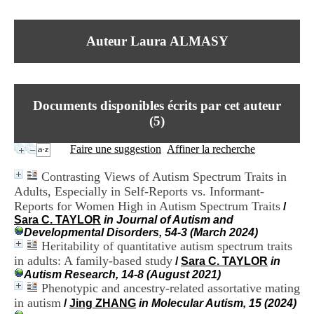
I
du CRA Rhône-Alpes
n
Centre Hospitalier le Vinatier
f
bât 211
Auteur Laura ALMASY
o
95, Bd Pinel
r
69678 Bron Cedex
m
Horaires
a
Lundi au Vendredi
t
9h00-12h00 13h30-16h00
Documents disponibles écrits par cet auteur
i
Contact
o
(
5
)
Tél:
+33(0)4 37 91 54 65
n
Fax:
+33(0)4 37 91 54 37
e
Faire une suggestion
Affiner la recherche
Mail
t
d
Contrasting Views of Autism Spectrum Traits in
e
Adults, Especially in Self-Reports vs. Informant-
D
Reports for Women High in Autism Spectrum Traits
o
/
c
Sara C. TAYLOR
in Journal of Autism and
u
Developmental Disorders, 54-3 (March 2024)
m
Heritability of quantitative autism spectrum traits
e
in adults: A family-based study
/
Sara C. TAYLOR
in
n
Autism Research, 14-8 (August 2021)
t
Phenotypic and ancestry-related assortative mating
a
in autism
/
Jing ZHANG
in Molecular Autism, 15 (2024)
t