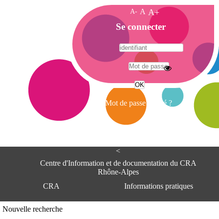
A-
A
A+
A
Se connecter
c
c
u
e
A
i
d
l
r
Mot de passe oublié ?
e
s
s
e
<
C
e
Centre d'Information et de documentation du CRA
n
Rhône-Alpes
t
CRA
Informations pratiques
r
e
d
Adresse
Nouvelle recherche
'
Centre d'information et de documentat