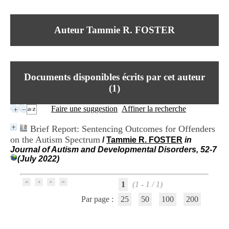
I
du CRA Rhône-Alpes
n
Centre Hospitalier le Vinatier
f
bât 211
Auteur Tammie R. FOSTER
o
95, Bd Pinel
r
69678 Bron Cedex
m
Horaires
a
Lundi au Vendredi
t
9h00-12h00 13h30-16h00
Documents disponibles écrits par cet auteur
i
Contact
o
(
1
)
Tél:
+33(0)4 37 91 54 65
n
Fax:
+33(0)4 37 91 54 37
e
Faire une suggestion
Affiner la recherche
Mail
t
d
Brief Report: Sentencing Outcomes for Offenders
e
on the Autism Spectrum
/
Tammie R. FOSTER
in
D
Journal of Autism and Developmental Disorders, 52-7
o
(July 2022)
c
u
m
1
(1 - 1 / 1)
e
n
Par page :
25
50
100
200
t
a
t