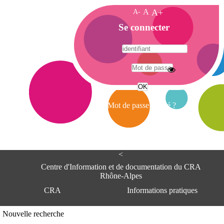
A-
A
A+
A
Se connecter
c
c
u
e
A
i
d
l
r
Mot de passe oublié ?
e
s
s
e
<
C
e
Centre d'Information et de documentation du CRA
n
Rhône-Alpes
t
CRA
Informations pratiques
r
e
d
Adresse
Nouvelle recherche
'
Centre d'information et de documentat