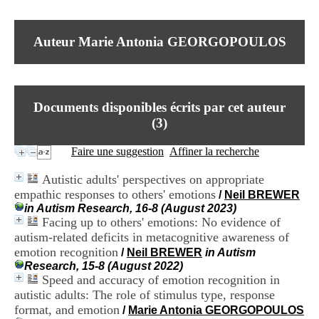
I
du CRA Rhône-Alpes
n
Centre Hospitalier le Vinatier
f
bât 211
Auteur Marie Antonia GEORGOPOULOS
o
95, Bd Pinel
r
69678 Bron Cedex
m
Horaires
a
Lundi au Vendredi
t
9h00-12h00 13h30-16h00
Documents disponibles écrits par cet auteur
i
Contact
o
(
3
)
Tél:
+33(0)4 37 91 54 65
n
Fax:
+33(0)4 37 91 54 37
e
Faire une suggestion
Affiner la recherche
Mail
t
d
Autistic adults' perspectives on appropriate
e
empathic responses to others' emotions
/
Neil BREWER
D
in Autism Research, 16-8 (August 2023)
o
Facing up to others' emotions: No evidence of
c
u
autism-related deficits in metacognitive awareness of
m
emotion recognition
/
Neil BREWER
in Autism
e
Research, 15-8 (August 2022)
n
Speed and accuracy of emotion recognition in
t
autistic adults: The role of stimulus type, response
a
format, and emotion
/
Marie Antonia GEORGOPOULOS
t