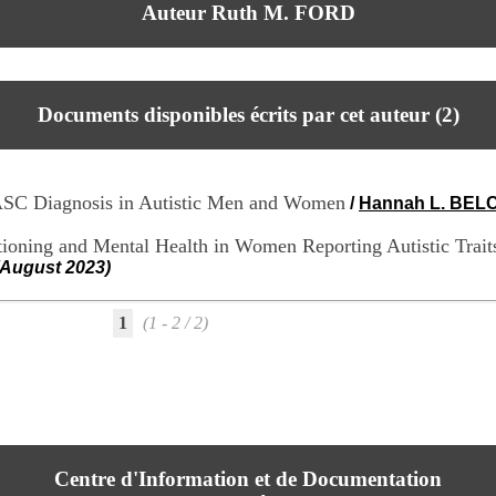
Auteur Ruth M. FORD
Documents disponibles écrits par cet auteur (
2
)
f ASC Diagnosis in Autistic Men and Women
/
Hannah L. BEL
tioning and Mental Health in Women Reporting Autistic Trai
(August 2023)
1
(1 - 2 / 2)
Centre d'Information et de Documentation