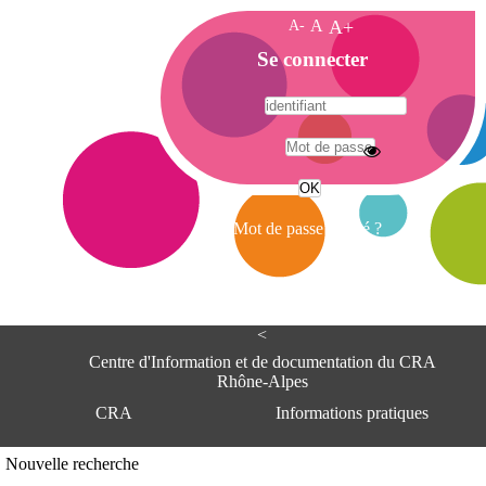
A-
A
A+
A
Se connecter
c
c
u
e
A
i
d
l
r
Mot de passe oublié ?
e
s
s
e
<
C
e
Centre d'Information et de documentation du CRA
n
Rhône-Alpes
t
CRA
Informations pratiques
r
e
d
Adresse
Nouvelle recherche
'
Centre d'information et de documentat