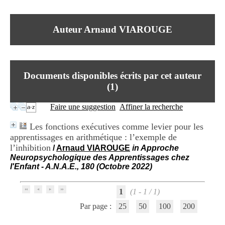
I
du CRA Rhône-Alpes
n
Centre Hospitalier le Vinatier
f
bât 211
Auteur Arnaud VIAROUGE
o
95, Bd Pinel
r
69678 Bron Cedex
m
Horaires
a
Lundi au Vendredi
t
9h00-12h00 13h30-16h00
Documents disponibles écrits par cet auteur
i
Contact
o
(
1
)
Tél:
+33(0)4 37 91 54 65
n
Fax:
+33(0)4 37 91 54 37
e
Faire une suggestion
Affiner la recherche
Mail
t
d
Les fonctions exécutives comme levier pour les
e
apprentissages en arithmétique : l’exemple de
D
l’inhibition
o
/
Arnaud VIAROUGE
in Approche
c
Neuropsychologique des Apprentissages chez
u
l'Enfant - A.N.A.E., 180 (Octobre 2022)
m
e
1
(1 - 1 / 1)
n
t
Par page :
25
50
100
200
a
t