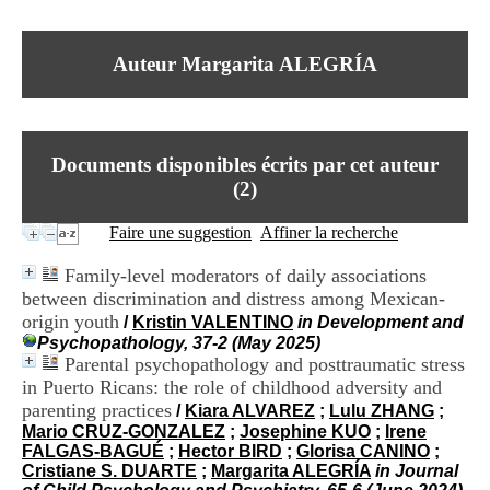
I
du CRA Rhône-Alpes
n
Centre Hospitalier le Vinatier
f
bât 211
Auteur Margarita ALEGRÍA
o
95, Bd Pinel
r
69678 Bron Cedex
m
Horaires
a
Lundi au Vendredi
t
9h00-12h00 13h30-16h00
Documents disponibles écrits par cet auteur
i
Contact
o
(
2
)
Tél:
+33(0)4 37 91 54 65
n
Fax:
+33(0)4 37 91 54 37
e
Faire une suggestion
Affiner la recherche
Mail
t
d
Family-level moderators of daily associations
e
between discrimination and distress among Mexican-
D
origin youth
o
/
Kristin VALENTINO
in Development and
c
Psychopathology, 37-2 (May 2025)
u
Parental psychopathology and posttraumatic stress
m
in Puerto Ricans: the role of childhood adversity and
e
parenting practices
/
Kiara ALVAREZ
;
Lulu ZHANG
;
n
Mario CRUZ-GONZALEZ
;
Josephine KUO
;
Irene
t
FALGAS-BAGUÉ
;
Hector BIRD
;
Glorisa CANINO
;
a
Cristiane S. DUARTE
;
Margarita ALEGRÍA
in Journal
t