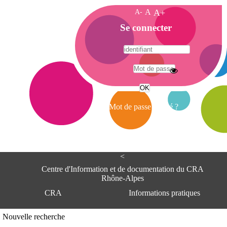
A-
A
A+
A
Se connecter
c
c
u
e
A
i
d
l
r
Mot de passe oublié ?
e
s
s
e
<
C
e
Centre d'Information et de documentation du CRA
n
Rhône-Alpes
t
CRA
Informations pratiques
r
e
d
Adresse
Nouvelle recherche
'
Centre d'information et de documentat