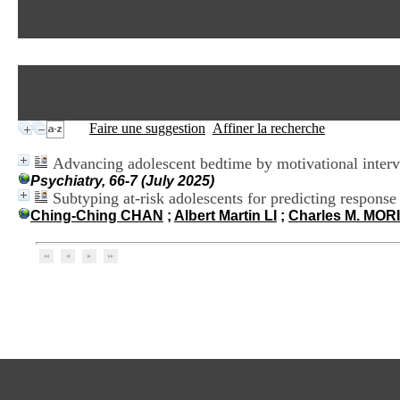
Faire une suggestion
Affiner la recherche
Advancing adolescent bedtime by motivational interv
Psychiatry, 66-7 (July 2025)
Subtyping at-risk adolescents for predicting respon
Ching-Ching CHAN
;
Albert Martin LI
;
Charles M. MOR