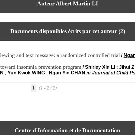
Auteur Albert Martin LI
Documents disponibles écrits par cet auteur (
2
)
iewing and text message: a randomized controlled trial
/
Ngan
se toward insomnia prevention program
/
Shirley Xin LI
;
Jihui
IN
;
Yun Kwok WING
;
Ngan Yin CHAN
in Journal of Child P
1
(1 - 2 / 2)
Centre d'Information et de Documentation