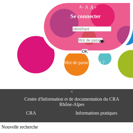
A-
A
A+
A
Se connecter
c
c
u
e
A
i
d
l
r
Mot de passe oublié ?
e
s
s
e
<
C
e
Centre d'Information et de documentation du CRA
n
Rhône-Alpes
t
CRA
Informations pratiques
r
e
d
Adresse
Nouvelle recherche
'
Centre d'information et de documentat