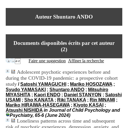
I
du CRA Rhône-Alpes
n
Centre Hospitalier le Vinatier
f
bât 211
Auteur Shuntaro ANDO
o
95, Bd Pinel
r
69678 Bron Cedex
m
Horaires
a
Lundi au Vendredi
t
9h00-12h00 13h30-16h00
Documents disponibles écrits par cet auteur
i
Contact
o
(
2
)
Tél:
+33(0)4 37 91 54 65
n
Fax:
+33(0)4 37 91 54 37
e
Faire une suggestion
Affiner la recherche
Mail
t
d
Adolescent psychotic experiences before and
e
during the COVID-19 pandemic: a prospective cohort
D
study
o
/
Satoshi YAMAGUCHI
;
Mariko HOSOZAWA
;
c
Syudo YAMASAKI
;
Shuntaro ANDO
;
Mitsuhiro
u
MIYASHITA
;
Kaori ENDO
;
Daniel STANYON
;
Satoshi
m
USAMI
;
Sho KANATA
;
Riki TANAKA
;
Rin MINAMI
;
e
Mariko HIRAIWA-HASEGAWA
;
Kiyoto KASAI
;
n
Atsushi NISHIDA
in Journal of Child Psychology and
t
Psychiatry, 65-6 (June 2024)
a
Loneliness patterns across time and subsequent
t
risk of psychotic experiences, depression, anxiety, and