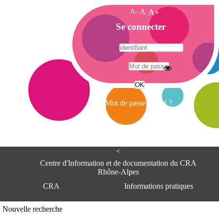
A-
A
A+
A
Se connecter
c
c
u
e
A
i
d
l
r
Mot de passe oublié ?
e
s
s
e
<
C
e
Centre d'Information et de documentation du CRA
n
Rhône-Alpes
t
CRA
Informations pratiques
r
e
d
Adresse
Nouvelle recherche
'
Centre d'information et de documentat