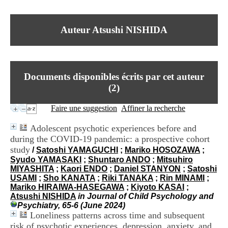
I
du CRA Rhône-Alpes
n
Centre Hospitalier le Vinatier
f
bât 211
Auteur Atsushi NISHIDA
o
95, Bd Pinel
r
69678 Bron Cedex
m
Horaires
a
Lundi au Vendredi
t
9h00-12h00 13h30-16h00
Documents disponibles écrits par cet auteur
i
Contact
o
(
2
)
Tél:
+33(0)4 37 91 54 65
n
Fax:
+33(0)4 37 91 54 37
e
Faire une suggestion
Affiner la recherche
Mail
t
d
Adolescent psychotic experiences before and
e
during the COVID-19 pandemic: a prospective cohort
D
study
o
/
Satoshi YAMAGUCHI
;
Mariko HOSOZAWA
;
c
Syudo YAMASAKI
;
Shuntaro ANDO
;
Mitsuhiro
u
MIYASHITA
;
Kaori ENDO
;
Daniel STANYON
;
Satoshi
m
USAMI
;
Sho KANATA
;
Riki TANAKA
;
Rin MINAMI
;
e
Mariko HIRAIWA-HASEGAWA
;
Kiyoto KASAI
;
n
Atsushi NISHIDA
in Journal of Child Psychology and
t
Psychiatry, 65-6 (June 2024)
a
Loneliness patterns across time and subsequent
t
risk of psychotic experiences, depression, anxiety, and