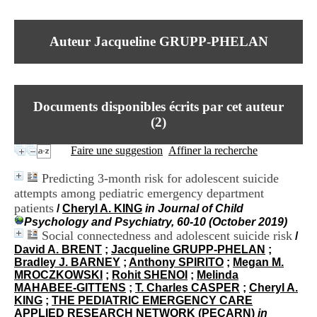
I
du CRA Rhône-Alpes
n
Centre Hospitalier le Vinatier
f
bât 211
Auteur Jacqueline GRUPP-PHELAN
o
95, Bd Pinel
r
69678 Bron Cedex
m
Horaires
a
Lundi au Vendredi
t
9h00-12h00 13h30-16h00
Documents disponibles écrits par cet auteur
i
Contact
o
(
2
)
Tél:
+33(0)4 37 91 54 65
n
Fax:
+33(0)4 37 91 54 37
e
Faire une suggestion
Affiner la recherche
Mail
t
d
Predicting 3-month risk for adolescent suicide
e
attempts among pediatric emergency department
D
patients
o
/
Cheryl A. KING
in Journal of Child
c
Psychology and Psychiatry, 60-10 (October 2019)
u
Social connectedness and adolescent suicide risk
/
m
David A. BRENT
;
Jacqueline GRUPP-PHELAN
;
e
Bradley J. BARNEY
;
Anthony SPIRITO
;
Megan M.
n
MROCZKOWSKI
;
Rohit SHENOI
;
Melinda
t
MAHABEE-GITTENS
;
T. Charles CASPER
;
Cheryl A.
a
KING
;
THE PEDIATRIC EMERGENCY CARE
t
APPLIED RESEARCH NETWORK (PECARN)
in