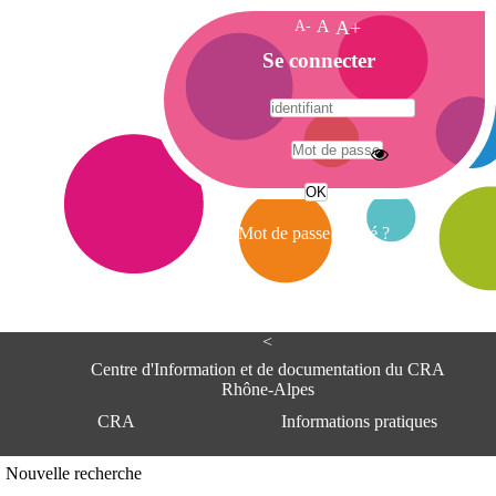
A-
A
A+
A
Se connecter
c
c
u
e
A
i
d
l
r
Mot de passe oublié ?
e
s
s
e
<
C
e
Centre d'Information et de documentation du CRA
n
Rhône-Alpes
t
CRA
Informations pratiques
r
e
d
Adresse
Nouvelle recherche
'
Centre d'information et de documentat