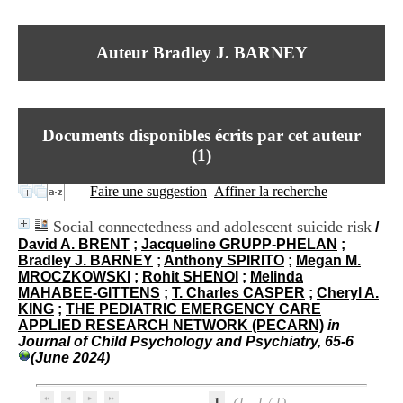
I
du CRA Rhône-Alpes
n
Centre Hospitalier le Vinatier
f
bât 211
Auteur Bradley J. BARNEY
o
95, Bd Pinel
r
69678 Bron Cedex
m
Horaires
a
Lundi au Vendredi
t
9h00-12h00 13h30-16h00
Documents disponibles écrits par cet auteur
i
Contact
o
(
1
)
Tél:
+33(0)4 37 91 54 65
n
Fax:
+33(0)4 37 91 54 37
e
Faire une suggestion
Affiner la recherche
Mail
t
d
Social connectedness and adolescent suicide risk
/
e
David A. BRENT
;
Jacqueline GRUPP-PHELAN
;
D
Bradley J. BARNEY
;
Anthony SPIRITO
;
Megan M.
o
MROCZKOWSKI
;
Rohit SHENOI
;
Melinda
c
MAHABEE-GITTENS
;
T. Charles CASPER
;
Cheryl A.
u
KING
;
THE PEDIATRIC EMERGENCY CARE
m
APPLIED RESEARCH NETWORK (PECARN)
in
e
Journal of Child Psychology and Psychiatry, 65-6
n
(June 2024)
t
a
t
1
(1 - 1 / 1)