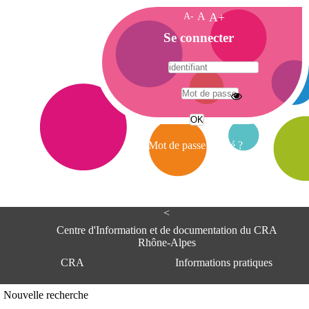
A-
A
A+
A
Se connecter
c
c
u
e
A
i
d
l
r
Mot de passe oublié ?
e
s
s
e
<
C
e
Centre d'Information et de documentation du CRA
n
Rhône-Alpes
t
CRA
Informations pratiques
r
e
d
Adresse
Nouvelle recherche
'
Centre d'information et de documentat