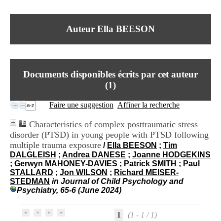
I
du CRA Rhône-Alpes
n
Centre Hospitalier le Vinatier
f
bât 211
Auteur Ella BEESON
o
95, Bd Pinel
r
69678 Bron Cedex
m
Horaires
a
Lundi au Vendredi
t
9h00-12h00 13h30-16h00
Documents disponibles écrits par cet auteur
i
Contact
o
(
1
)
Tél:
+33(0)4 37 91 54 65
n
Fax:
+33(0)4 37 91 54 37
e
Faire une suggestion
Affiner la recherche
Mail
t
d
Characteristics of complex posttraumatic stress
e
disorder (PTSD) in young people with PTSD following
D
multiple trauma exposure
o
/
Ella BEESON
;
Tim
c
DALGLEISH
;
Andrea DANESE
;
Joanne HODGEKINS
u
;
Gerwyn MAHONEY-DAVIES
;
Patrick SMITH
;
Paul
m
STALLARD
;
Jon WILSON
;
Richard MEISER-
e
STEDMAN
in Journal of Child Psychology and
n
Psychiatry, 65-6 (June 2024)
t
a
1
(1 - 1 / 1)
t