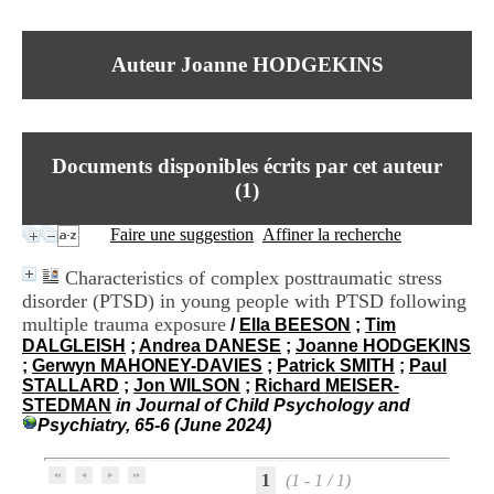
I
du CRA Rhône-Alpes
n
Centre Hospitalier le Vinatier
f
bât 211
Auteur Joanne HODGEKINS
o
95, Bd Pinel
r
69678 Bron Cedex
m
Horaires
a
Lundi au Vendredi
t
9h00-12h00 13h30-16h00
Documents disponibles écrits par cet auteur
i
Contact
o
(
1
)
Tél:
+33(0)4 37 91 54 65
n
Fax:
+33(0)4 37 91 54 37
e
Faire une suggestion
Affiner la recherche
Mail
t
d
Characteristics of complex posttraumatic stress
e
disorder (PTSD) in young people with PTSD following
D
multiple trauma exposure
o
/
Ella BEESON
;
Tim
c
DALGLEISH
;
Andrea DANESE
;
Joanne HODGEKINS
u
;
Gerwyn MAHONEY-DAVIES
;
Patrick SMITH
;
Paul
m
STALLARD
;
Jon WILSON
;
Richard MEISER-
e
STEDMAN
in Journal of Child Psychology and
n
Psychiatry, 65-6 (June 2024)
t
a
1
(1 - 1 / 1)
t