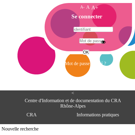
A-
A
A+
A
Se connecter
c
c
u
e
A
i
d
l
r
Mot de passe oublié ?
e
s
s
e
<
C
e
Centre d'Information et de documentation du CRA
n
Rhône-Alpes
t
CRA
Informations pratiques
r
e
d
Adresse
Nouvelle recherche
'
Centre d'information et de documentat