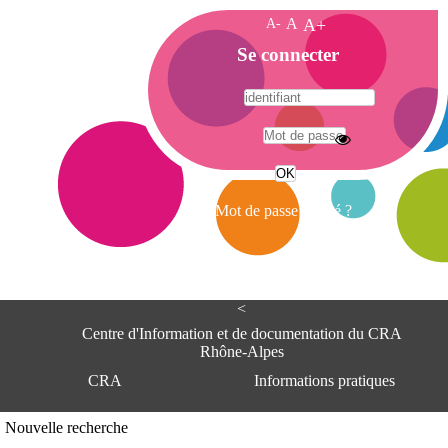
A-
A
A+
A
Se connecter
c
c
u
e
A
i
d
l
r
Mot de passe oublié ?
e
s
s
e
<
C
e
Centre d'Information et de documentation du CRA
n
Rhône-Alpes
t
CRA
Informations pratiques
r
e
d
Adresse
Nouvelle recherche
'
Centre d'information et de documentat