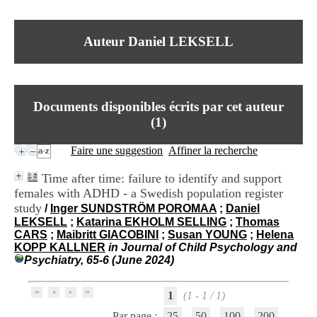
I
du CRA Rhône-Alpes
n
Centre Hospitalier le Vinatier
f
bât 211
Auteur Daniel LEKSELL
o
95, Bd Pinel
r
69678 Bron Cedex
m
Horaires
a
Lundi au Vendredi
t
9h00-12h00 13h30-16h00
Documents disponibles écrits par cet auteur
i
Contact
o
(
1
)
Tél:
+33(0)4 37 91 54 65
n
Fax:
+33(0)4 37 91 54 37
e
Faire une suggestion
Affiner la recherche
Mail
t
d
Time after time: failure to identify and support
e
females with ADHD - a Swedish population register
D
study
o
/
Inger SUNDSTRÖM POROMAA
;
Daniel
c
LEKSELL
;
Katarina EKHOLM SELLING
;
Thomas
u
CARS
;
Maibritt GIACOBINI
;
Susan YOUNG
;
Helena
m
KOPP KALLNER
in Journal of Child Psychology and
e
Psychiatry, 65-6 (June 2024)
n
t
1
(1 - 1 / 1)
a
t
Par page :
25
50
100
200