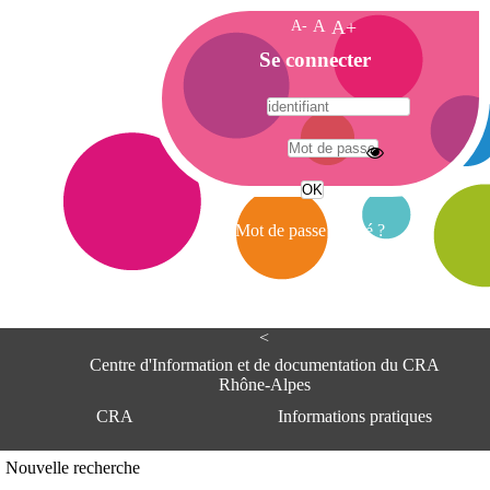
A-
A
A+
A
Se connecter
c
c
u
e
A
i
d
l
r
Mot de passe oublié ?
e
s
s
e
<
C
e
Centre d'Information et de documentation du CRA
n
Rhône-Alpes
t
CRA
Informations pratiques
r
e
d
Adresse
Nouvelle recherche
'
Centre d'information et de documentat