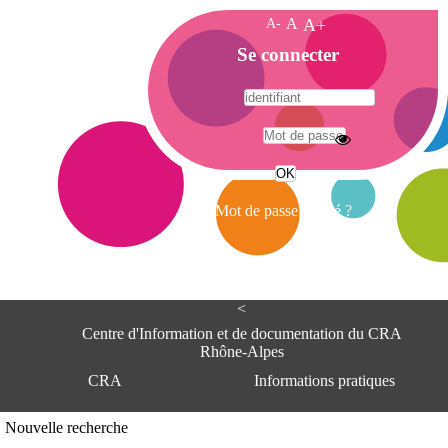
A-
A
A+
A
Se connecter
c
c
u
e
A
i
d
l
r
Mot de passe oublié ?
e
s
s
e
<
C
e
Centre d'Information et de documentation du CRA
n
Rhône-Alpes
t
CRA
Informations pratiques
r
e
d
Adresse
Nouvelle recherche
'
Centre d'information et de documentat