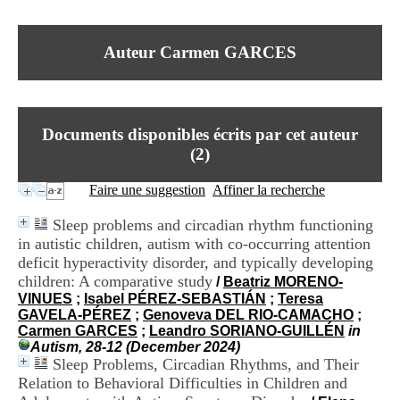
I
du CRA Rhône-Alpes
n
Centre Hospitalier le Vinatier
f
bât 211
Auteur Carmen GARCES
o
95, Bd Pinel
r
69678 Bron Cedex
m
Horaires
a
Lundi au Vendredi
t
9h00-12h00 13h30-16h00
Documents disponibles écrits par cet auteur
i
Contact
o
(
2
)
Tél:
+33(0)4 37 91 54 65
n
Fax:
+33(0)4 37 91 54 37
e
Faire une suggestion
Affiner la recherche
Mail
t
d
Sleep problems and circadian rhythm functioning
e
in autistic children, autism with co-occurring attention
D
deficit hyperactivity disorder, and typically developing
o
c
children: A comparative study
/
Beatriz MORENO-
u
VINUES
;
Isabel PÉREZ-SEBASTIÁN
;
Teresa
m
GAVELA-PÉREZ
;
Genoveva DEL RIO-CAMACHO
;
e
Carmen GARCES
;
Leandro SORIANO-GUILLÉN
in
n
Autism, 28-12 (December 2024)
t
Sleep Problems, Circadian Rhythms, and Their
a
Relation to Behavioral Difficulties in Children and
t