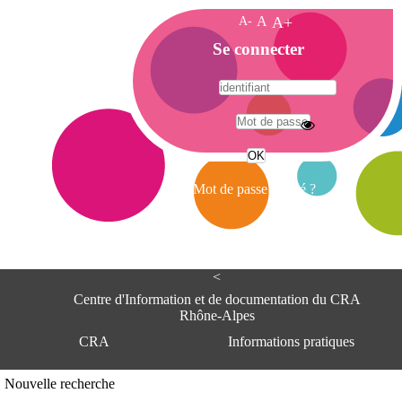
A-
A
A+
A
Se connecter
c
c
u
e
A
i
d
l
r
Mot de passe oublié ?
e
s
s
e
<
C
e
Centre d'Information et de documentation du CRA
n
Rhône-Alpes
t
CRA
Informations pratiques
r
e
d
Adresse
Nouvelle recherche
'
Centre d'information et de documentat