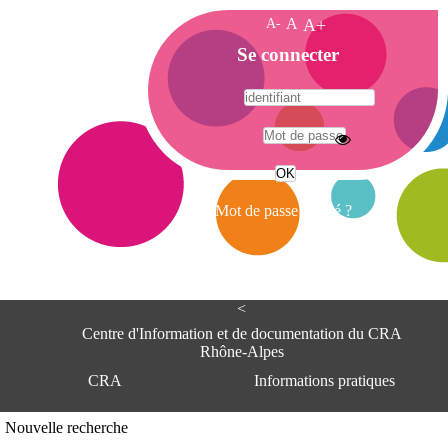
A-
A
A+
A
Se connecter
c
c
u
e
A
i
d
l
r
Mot de passe oublié ?
e
s
s
e
<
C
e
Centre d'Information et de documentation du CRA
n
Rhône-Alpes
t
CRA
Informations pratiques
r
e
d
Adresse
Nouvelle recherche
'
Centre d'information et de documentat