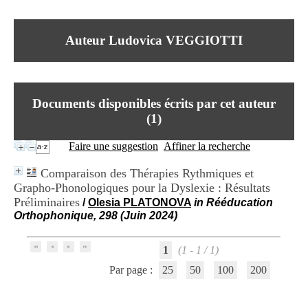
I
du CRA Rhône-Alpes
n
Centre Hospitalier le Vinatier
f
bât 211
Auteur Ludovica VEGGIOTTI
o
95, Bd Pinel
r
69678 Bron Cedex
m
Horaires
a
Lundi au Vendredi
t
9h00-12h00 13h30-16h00
Documents disponibles écrits par cet auteur
i
Contact
o
(
1
)
Tél:
+33(0)4 37 91 54 65
n
Fax:
+33(0)4 37 91 54 37
e
Faire une suggestion
Affiner la recherche
Mail
t
d
Comparaison des Thérapies Rythmiques et
e
Grapho-Phonologiques pour la Dyslexie : Résultats
D
Préliminaires
o
/
Olesia PLATONOVA
in Rééducation
c
Orthophonique, 298 (Juin 2024)
u
m
1
(1 - 1 / 1)
e
n
Par page :
25
50
100
200
t
a
t