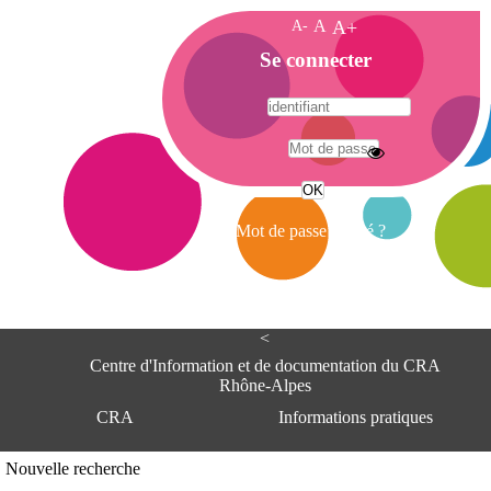
A-
A
A+
A
Se connecter
c
c
u
e
A
i
d
l
r
Mot de passe oublié ?
e
s
s
e
<
C
e
Centre d'Information et de documentation du CRA
n
Rhône-Alpes
t
CRA
Informations pratiques
r
e
d
Adresse
Nouvelle recherche
'
Centre d'information et de documentat