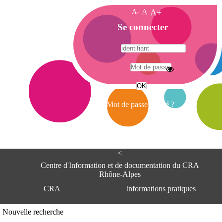
A-
A
A+
A
Se connecter
c
c
u
e
A
i
d
l
r
Mot de passe oublié ?
e
s
s
e
<
C
e
Centre d'Information et de documentation du CRA
n
Rhône-Alpes
t
CRA
Informations pratiques
r
e
d
Adresse
Nouvelle recherche
'
Centre d'information et de documentat