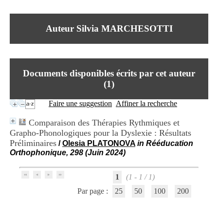
I
du CRA Rhône-Alpes
n
Centre Hospitalier le Vinatier
f
bât 211
Auteur Silvia MARCHESOTTI
o
95, Bd Pinel
r
69678 Bron Cedex
m
Horaires
a
Lundi au Vendredi
t
9h00-12h00 13h30-16h00
Documents disponibles écrits par cet auteur
i
Contact
o
(
1
)
Tél:
+33(0)4 37 91 54 65
n
Fax:
+33(0)4 37 91 54 37
e
Faire une suggestion
Affiner la recherche
Mail
t
d
Comparaison des Thérapies Rythmiques et
e
Grapho-Phonologiques pour la Dyslexie : Résultats
D
Préliminaires
o
/
Olesia PLATONOVA
in Rééducation
c
Orthophonique, 298 (Juin 2024)
u
m
1
(1 - 1 / 1)
e
n
Par page :
25
50
100
200
t
a
t